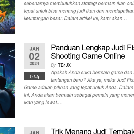
sebenarnya membutuhkan strategi bermain ikan onl
tepat untuk bisa menang judi ikan dan mendapatka
keuntungan besar. Dalam artikel ini, kami akan…
Panduan Lengkap Judi Fi
JAN
02
Shooting Game Online
2024
By
TE4JX
Apakah Anda suka bermain game dan 
0
tantangan baru? Jika ya, maka Judi Fi
Game adalah pilihan yang tepat untuk Anda. Dala
ini, Anda akan bermain sebagai pemain yang mene
ikan yang lewat.…
Trik Menang Judi Tembak
JAN